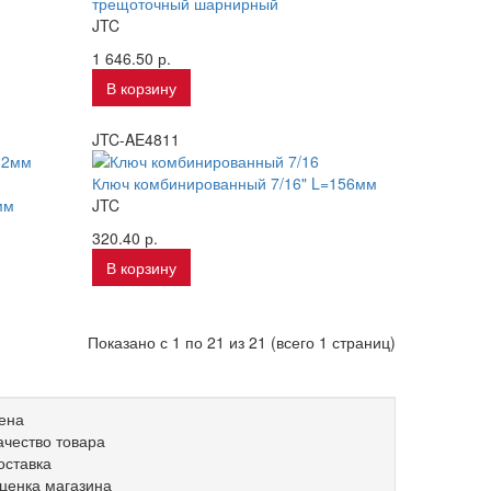
трещоточный шарнирный
JTC
1 646.50 р.
В корзину
JTC-AE4811
Ключ комбинированный 7/16" L=156мм
мм
JTC
320.40 р.
В корзину
Показано с 1 по 21 из 21 (всего 1 страниц)
ена
ачество товара
оставка
ценка магазина