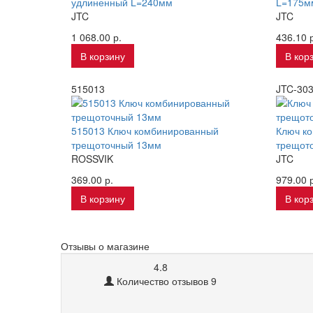
удлиненный L=240мм
L=175м
JTC
JTC
1 068.00 р.
436.10 р
В корзину
В кор
515013
JTC-30
515013 Ключ комбинированный
Ключ к
трещоточный 13мм
трещот
ROSSVIK
JTC
369.00 р.
979.00 р
В корзину
В кор
Отзывы о магазине
4.8
Количество отзывов 9