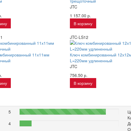
м
трещоточный
JTC
.
1 157.00 р.
зину
В корзину
31
JTC-LS12
омбинированный 11х11мм
Ключ комбинированный 12х12
очный
L=220мм удлиненный
JTC
.
756.50 р.
зину
В корзину
5
87%
Ц
К
4
12%
Д
О