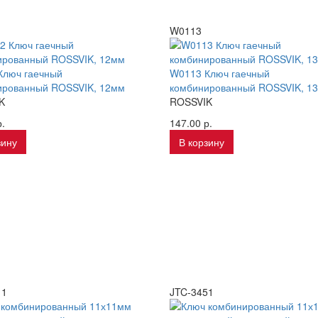
W0113
Ключ гаечный
W0113 Ключ гаечный
ированный ROSSVIK, 12мм
комбинированный ROSSVIK, 1
K
ROSSVIK
.
147.00 р.
зину
В корзину
11
JTC-3451