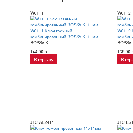
W0111
W0112
W0111 Ключ гаечный
W0112 
комбинированный ROSSVIK, 11мм
комбин
ROSSVIK
ROSSVI
144.00 р.
139.00 р
В корзину
В кор
JTC-AE2411
JTC-LS