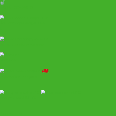
Развал-схождение
Компрессоры воздушные
Вытяжное оборудование
Моечное
Грузовой автосервис
Спецтехника HALTEC
Шиномонтаж