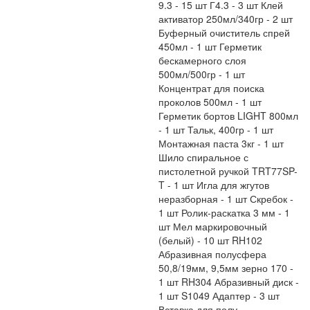
9.3 - 15 шт Г4.3 - 3 шт Клей
активатор 250мл/340гр - 2 шт
Буферный очиститель спрей
450мл - 1 шт Герметик
бескамерного слоя
500мл/500гр - 1 шт
Концентрат для поиска
проколов 500мл - 1 шт
Герметик бортов LIGHT 800мл
- 1 шт Тальк, 400гр - 1 шт
Монтажная паста 3кг - 1 шт
Шило спиральное с
пистолетной ручкой TRT77SP-
T - 1 шт Игла для жгутов
неразборная - 1 шт Скребок -
1 шт Ролик-раскатка 3 мм - 1
шт Мел маркировочный
(белый) - 10 шт RH102
Абразивная полусфера
50,8/19мм, 9,5мм зерно 170 -
1 шт RH304 Абразивный диск -
1 шт S1049 Адаптер - 3 шт
Вставка для полу