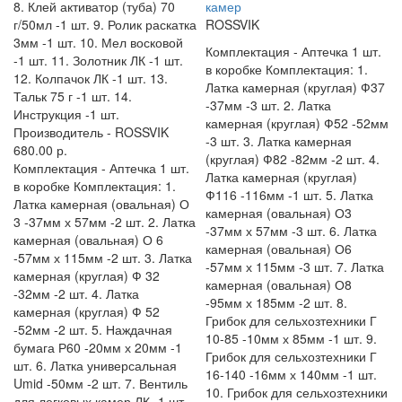
8. Клей активатор (туба) 70
камер
г/50мл -1 шт. 9. Ролик раскатка
ROSSVIK
3мм -1 шт. 10. Мел восковой
Комплектация -
Аптечка 1 шт.
-1 шт. 11. Золотник ЛК -1 шт.
в коробке Комплектация: 1.
12. Колпачок ЛК -1 шт. 13.
Латка камерная (круглая) Ф37
Тальк 75 г -1 шт. 14.
-37мм -3 шт. 2. Латка
Инструкция -1 шт.
камерная (круглая) Ф52 -52мм
Производитель -
ROSSVIK
-3 шт. 3. Латка камерная
680.00 р.
(круглая) Ф82 -82мм -2 шт. 4.
Комплектация -
Аптечка 1 шт.
Латка камерная (круглая)
в коробке Комплектация: 1.
Ф116 -116мм -1 шт. 5. Латка
Латка камерная (овальная) О
камерная (овальная) О3
3 -37мм х 57мм -2 шт. 2. Латка
-37мм х 57мм -3 шт. 6. Латка
камерная (овальная) О 6
камерная (овальная) О6
-57мм х 115мм -2 шт. 3. Латка
-57мм х 115мм -3 шт. 7. Латка
камерная (круглая) Ф 32
камерная (овальная) О8
-32мм -2 шт. 4. Латка
-95мм х 185мм -2 шт. 8.
камерная (круглая) Ф 52
Грибок для сельхозтехники Г
-52мм -2 шт. 5. Наждачная
10-85 -10мм х 85мм -1 шт. 9.
бумага Р60 -20мм х 20мм -1
Грибок для сельхозтехники Г
шт. 6. Латка универсальная
16-140 -16мм х 140мм -1 шт.
Umid -50мм -2 шт. 7. Вентиль
10. Грибок для сельхозтехники
для легковых камер ЛК -1 шт.