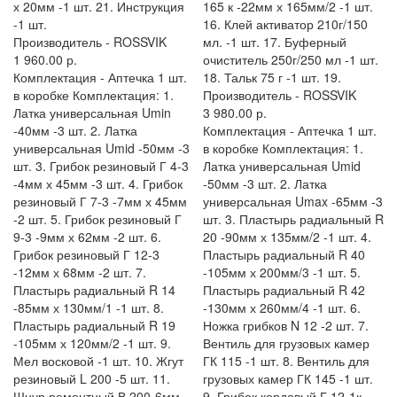
х 20мм -1 шт. 21. Инструкция
165 к -22мм х 165мм/2 -1 шт.
-1 шт.
16. Клей активатор 210г/150
Производитель -
ROSSVIK
мл. -1 шт. 17. Буферный
1 960.00 р.
очиститель 250г/250 мл -1 шт.
Комплектация -
Аптечка 1 шт.
18. Тальк 75 г -1 шт. 19.
в коробке Комплектация: 1.
Производитель -
ROSSVIK
Латка универсальная Umin
3 980.00 р.
-40мм -3 шт. 2. Латка
Комплектация -
Аптечка 1 шт.
универсальная Umid -50мм -3
в коробке Комплектация: 1.
шт. 3. Грибок резиновый Г 4-3
Латка универсальная Umid
-4мм х 45мм -3 шт. 4. Грибок
-50мм -3 шт. 2. Латка
резиновый Г 7-3 -7мм х 45мм
универсальная Umax -65мм -3
-2 шт. 5. Грибок резиновый Г
шт. 3. Пластырь радиальный R
9-3 -9мм х 62мм -2 шт. 6.
20 -90мм х 135мм/2 -1 шт. 4.
Грибок резиновый Г 12-3
Пластырь радиальный R 40
-12мм х 68мм -2 шт. 7.
-105мм х 200мм/3 -1 шт. 5.
Пластырь радиальный R 14
Пластырь радиальный R 42
-85мм х 130мм/1 -1 шт. 8.
-130мм х 260мм/4 -1 шт. 6.
Пластырь радиальный R 19
Ножка грибков N 12 -2 шт. 7.
-105мм х 120мм/2 -1 шт. 9.
Вентиль для грузовых камер
Мел восковой -1 шт. 10. Жгут
ГК 115 -1 шт. 8. Вентиль для
резиновый L 200 -5 шт. 11.
грузовых камер ГК 145 -1 шт.
Шнур ремонтный В 200-6мм
9. Грибок кордовый Г 12-1к