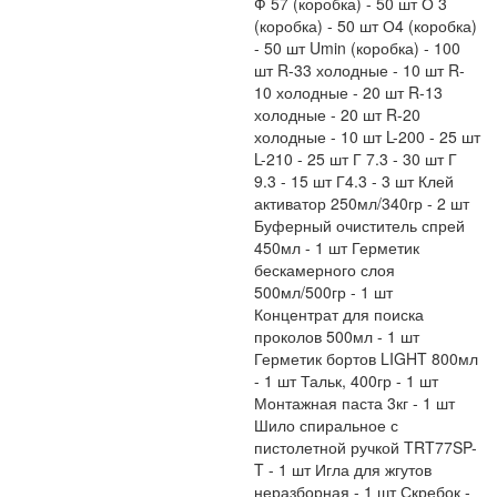
Ф 57 (коробка) - 50 шт О 3
(коробка) - 50 шт О4 (коробка)
- 50 шт Umin (коробка) - 100
шт R-33 холодные - 10 шт R-
10 холодные - 20 шт R-13
холодные - 20 шт R-20
холодные - 10 шт L-200 - 25 шт
L-210 - 25 шт Г 7.3 - 30 шт Г
9.3 - 15 шт Г4.3 - 3 шт Клей
активатор 250мл/340гр - 2 шт
Буферный очиститель спрей
450мл - 1 шт Герметик
бескамерного слоя
500мл/500гр - 1 шт
Концентрат для поиска
проколов 500мл - 1 шт
Герметик бортов LIGHT 800мл
- 1 шт Тальк, 400гр - 1 шт
Монтажная паста 3кг - 1 шт
Шило спиральное с
пистолетной ручкой TRT77SP-
T - 1 шт Игла для жгутов
неразборная - 1 шт Скребок -