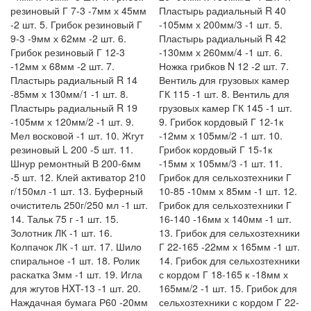
резиновый Г 7-3 -7мм х 45мм
Пластырь радиальный R 40
-2 шт. 5. Грибок резиновый Г
-105мм х 200мм/3 -1 шт. 5.
9-3 -9мм х 62мм -2 шт. 6.
Пластырь радиальный R 42
Грибок резиновый Г 12-3
-130мм х 260мм/4 -1 шт. 6.
-12мм х 68мм -2 шт. 7.
Ножка грибков N 12 -2 шт. 7.
Пластырь радиальный R 14
Вентиль для грузовых камер
-85мм х 130мм/1 -1 шт. 8.
ГК 115 -1 шт. 8. Вентиль для
Пластырь радиальный R 19
грузовых камер ГК 145 -1 шт.
-105мм х 120мм/2 -1 шт. 9.
9. Грибок кордовый Г 12-1к
Мел восковой -1 шт. 10. Жгут
-12мм х 105мм/2 -1 шт. 10.
резиновый L 200 -5 шт. 11.
Грибок кордовый Г 15-1к
Шнур ремонтный В 200-6мм
-15мм х 105мм/3 -1 шт. 11.
-5 шт. 12. Клей активатор 210
Грибок для сельхозтехники Г
г/150мл -1 шт. 13. Буферный
10-85 -10мм х 85мм -1 шт. 12.
очиститель 250г/250 мл -1 шт.
Грибок для сельхозтехники Г
14. Тальк 75 г -1 шт. 15.
16-140 -16мм х 140мм -1 шт.
Золотник ЛК -1 шт. 16.
13. Грибок для сельхозтехники
Колпачок ЛК -1 шт. 17. Шило
Г 22-165 -22мм х 165мм -1 шт.
спиральное -1 шт. 18. Ролик
14. Грибок для сельхозтехники
раскатка 3мм -1 шт. 19. Игла
с кордом Г 18-165 к -18мм х
для жгутов HXT-13 -1 шт. 20.
165мм/2 -1 шт. 15. Грибок для
Наждачная бумага Р60 -20мм
сельхозтехники с кордом Г 22-