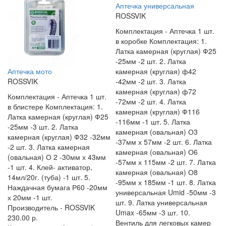
Аптечка универсальная
ROSSVIK
Комплектация -
Аптечка 1 шт.
в коробке Комплектация: 1.
Латка камерная (круглая) Ф25
-25мм -2 шт. 2. Латка
Аптечка мото
камерная (круглая) ф42
ROSSVIK
-42мм -2 шт. 3. Латка
камерная (круглая) ф72
Комплектация -
Аптечка 1 шт.
-72мм -2 шт. 4. Латка
в блистере Комплектация: 1.
камерная (круглая) Ф116
Латка камерная (круглая) Ф25
-116мм -1 шт. 5. Латка
-25мм -3 шт. 2. Латка
камерная (овальная) О3
камерная (круглая) Ф32 -32мм
-37мм х 57мм -2 шт. 6. Латка
-2 шт. 3. Латка камерная
камерная (овальная) О6
(овальная) О 2 -30мм х 43мм
-57мм х 115мм -2 шт. 7. Латка
-1 шт. 4. Клей- активатор,
камерная (овальная) О8
14мл/20г. (туба) -1 шт. 5.
-95мм х 185мм -1 шт. 8. Латка
Наждачная бумага Р60 -20мм
универсальная Umid -50мм -3
х 20мм -1 шт.
шт. 9. Латка универсальная
Производитель -
ROSSVIK
Umax -65мм -3 шт. 10.
230.00 р.
Вентиль для легковых камер