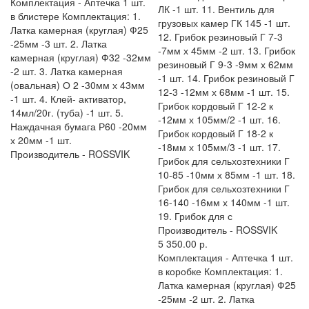
Комплектация -
Аптечка 1 шт.
ЛК -1 шт. 11. Вентиль для
в блистере Комплектация: 1.
грузовых камер ГК 145 -1 шт.
Латка камерная (круглая) Ф25
12. Грибок резиновый Г 7-3
-25мм -3 шт. 2. Латка
-7мм х 45мм -2 шт. 13. Грибок
камерная (круглая) Ф32 -32мм
резиновый Г 9-3 -9мм х 62мм
-2 шт. 3. Латка камерная
-1 шт. 14. Грибок резиновый Г
(овальная) О 2 -30мм х 43мм
12-3 -12мм х 68мм -1 шт. 15.
-1 шт. 4. Клей- активатор,
Грибок кордовый Г 12-2 к
14мл/20г. (туба) -1 шт. 5.
-12мм х 105мм/2 -1 шт. 16.
Наждачная бумага Р60 -20мм
Грибок кордовый Г 18-2 к
х 20мм -1 шт.
-18мм х 105мм/3 -1 шт. 17.
Производитель -
ROSSVIK
Грибок для сельхозтехники Г
10-85 -10мм х 85мм -1 шт. 18.
Грибок для сельхозтехники Г
16-140 -16мм х 140мм -1 шт.
19. Грибок для с
Производитель -
ROSSVIK
5 350.00 р.
Комплектация -
Аптечка 1 шт.
в коробке Комплектация: 1.
Латка камерная (круглая) Ф25
-25мм -2 шт. 2. Латка