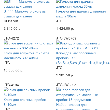
ST111 Манометр системы
Головка для датчика давления
смазки двигателя
масла 30мм
ROSSVIK
JTC
2 945.00 р.
1 424.00 р.
JTC-4272
JTC-JW0709
Ключ для вскрытия фильтра
Ключ для маслосливных
масляного 60-140мм
пробок 8 в 1
JTC
(S8,S10,S3/8",S1/2",H10,H12,H14
JTC
13 350.00 р.
2 981.50 р.
JTC-4194
JTC-JW0895
Ключ для сливных пробок
8х10мм
Набор головок для
JTC
отворачивания масляных