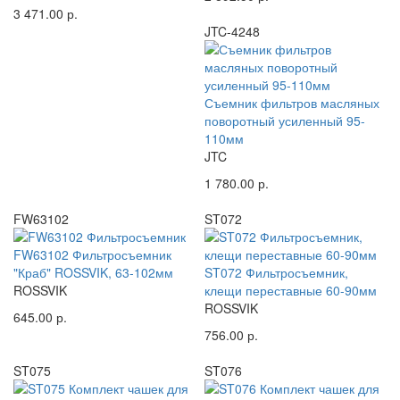
3 471.00 р.
JTC-4248
Съемник фильтров масляных
поворотный усиленный 95-
110мм
JTC
1 780.00 р.
FW63102
ST072
FW63102 Фильтросъемник
"Краб" ROSSVIK, 63-102мм
ST072 Фильтросъемник,
ROSSVIK
клещи переставные 60-90мм
ROSSVIK
645.00 р.
756.00 р.
ST075
ST076