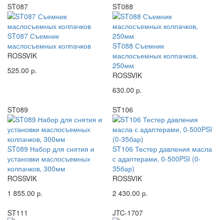
ST087
ST088
ST087 Съемник
маслосъемных колпачков
ST088 Съемник
ROSSVIK
маслосъемных колпачков,
250мм
525.00 р.
ROSSVIK
630.00 р.
ST089
ST106
ST089 Набор для снятия и
ST106 Тестер давления масла
установки маслосъемных
с адаптерами, 0-500PSI (0-
колпачков, 300мм
35бар)
ROSSVIK
ROSSVIK
1 855.00 р.
2 430.00 р.
ST111
JTC-1707