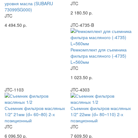
уровня масла (SUBARU
JTC
73099SG000)
2 180.50 р.
JTC
4 494.50 р.
JTC-4735-B
Ремкомплект для съемника
фильтра масляного (-4735)
L=560мм
JTC
1 023.50 р.
JTC-1103
JTC-4303
Съемник фильтров масляных
Съемник фильтров масляных
1/2" 21мм (d= 60~80) 2-х
1/2" 22мм (d= 80~110) 2-х
позиционный
позиционный
JTC
JTC
6 096.50 р.
7 609.50 р.