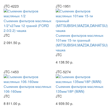
JTC-4223
JTC-1951
Съемник фильтров масляных
1/2"х27мм 12 граней (FORD
2.0/2.2) чашка
JTC
Съемник фильтров масляных
101мм 15-ти гранный
2 091.50 р.
(MITSUBISHI,MAZDA,DAIHATSU)
чашка
JTC
4 138.50 р.
JTC-1453
JTC-5274
Съемник фильтров масляных
Съемник фильтров масляных
106-160мм
135мм/18Р (MAN)
JTC
JTC
8 811.00 р.
4 939.50 р.