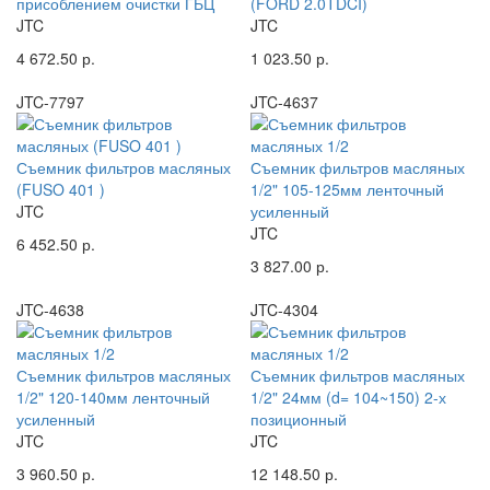
присоблением очистки ГБЦ
(FORD 2.0TDCI)
JTC
JTC
4 672.50 р.
1 023.50 р.
JTC-7797
JTC-4637
Съемник фильтров масляных
Съемник фильтров масляных
(FUSO 401 )
1/2" 105-125мм ленточный
JTC
усиленный
JTC
6 452.50 р.
3 827.00 р.
JTC-4638
JTC-4304
Съемник фильтров масляных
Съемник фильтров масляных
1/2" 120-140мм ленточный
1/2" 24мм (d= 104~150) 2-х
усиленный
позиционный
JTC
JTC
3 960.50 р.
12 148.50 р.