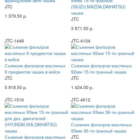
французские авто чашка
89мм 15-ти гранный
JTC
(ISUZU,MAZDA,DAIHATSU)
чашка
1 379.50 р.
JTC
3 871.50 р.
JTC-1448
JTC-4104
Съемник фильтров масляных
Съемник фильтров масляных
9 предметов чашка в кейсе
92мм 15-ти гранный чашка
JTC
JTC
5 918.50 р.
1 424.00 р.
JTC-1516
JTC-4612
Съемник фильтров масляных
93мм 36-ти гранный чашка
Съемник фильтров масляных
JTC