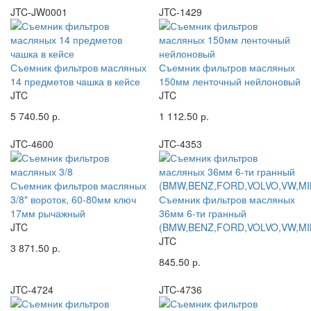
JTC-JW0001
JTC-1429
Съемник фильтров масляных
Съемник фильтров масляных
14 предметов чашка в кейсе
150мм ленточный нейлоновый
JTC
JTC
5 740.50 р.
1 112.50 р.
JTC-4600
JTC-4353
Съемник фильтров масляных
3/8" вороток, 60-80мм ключ
Съемник фильтров масляных
17мм рычажный
36мм 6-ти гранный
JTC
(BMW,BENZ,FORD,VOLVO,VW,MI
JTC
3 871.50 р.
845.50 р.
JTC-4724
JTC-4736