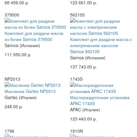
68 459.00 р.
123 661.00 р.
379500
562105
Комплект для раздачи масла
из бочек Samoa 379500
Комплект для раздачи масла с
Samoa (Испания)
электрическим насосом
Samoa 562105
111 550.00 р.
Samoa (Испания)
137 743.00 р.
NP2013
1743S
Масленка Gartec NP2013
Gartec (Италия)
Маслораздаточная установка
APAC 1743S
248.00 р.
APAC (Италия)
123 443.00 р.
1796
1910N